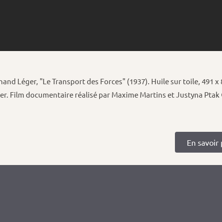
nand Léger, "Le Transport des Forces" (1937). Huile sur toile, 491
er. Film documentaire réalisé par Maxime Martins et Justyna Ptak
En savoir 