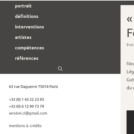
portrait
«
définitions
interventions
F
artistes
9 o
compétences
références
Nou
Lég
Gut
63 rue Daguerre 75014 Paris
du 
+33 (0) 1 43 22 23 93
+33 (0) 6 12 90 73 79
wrobel.cl@gmail.com
mentions & crédits